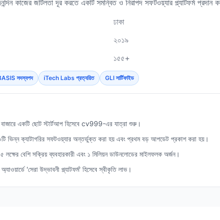
ৈনন্দিন কাজের জটিলতা দূর করতে একটি সমন্বিত ও নিরাপদ সফটওয়্যার প্ল্যাটফর্ম প্রদান 
ঢাকা
২০১৯
১৫৫+
BASIS সদস্যপদ
iTech Labs প্রত্যয়িত
GLI সার্টিফাইড
 বাজারে একটি ছোট স্টার্টআপ হিসেবে cv999-এর যাত্রা শুরু।
 ১০টি ভিন্ন ক্যাটাগরির সফটওয়্যার অন্তর্ভুক্ত করা হয় এবং প্রথম বড় আপডেট প্রকাশ করা হয়।
 ৫ লক্ষের বেশি সক্রিয় ব্যবহারকারী এবং ১ মিলিয়ন ডাউনলোডের মাইলফলক অর্জন।
যাওয়ার্ডে 'সেরা উদ্ভাবনী প্ল্যাটফর্ম' হিসেবে স্বীকৃতি লাভ।