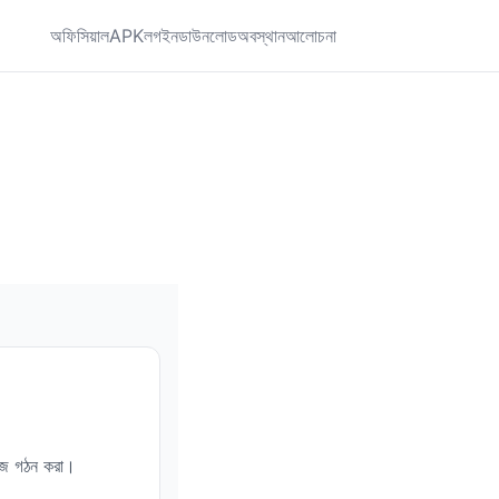
অফিসিয়াল
APK
লগইন
ডাউনলোড
অবস্থান
আলোচনা
সমাজ গঠন করা।