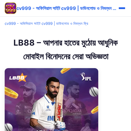
cv999 - অফিসিয়াল সাইট cv999 | ডাউনলোড ও নিবন্ধন ফ্রি
cv999 - অফিসিয়াল সাইট cv999 | ডাউনলোড ও নিবন্ধন ফ্রি
LB88 – আপনার হাতের মুঠোয় আধুনিক
মোবাইল বিনোদনের সেরা অভিজ্ঞতা