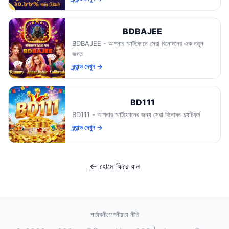
BDBAJEE
BDBAJEE - আপনার স্মার্টফোনে সেরা বিনোদনের এক নতুন
জগত
ব্র্যান্ড দেখুন →
BD111
BD111 - আপনার স্মার্টফোনের জন্য সেরা বিনোদন প্ল্যাটফর্ম
ব্র্যান্ড দেখুন →
← হোমে ফিরে যান
শর্তাবলী
গোপনীয়তা নীতি