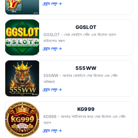
ব্র্যান্ড দেখুন →
GGSLOT
GGSLOT - সেরা মোবাইল গেমিং এবং বিনোদন অ্যাপ
ডাউনলোড করুন
ব্র্যান্ড দেখুন →
555WW
555WW - আপনার মোবাইলে সেরা বিনোদন এবং গেমিং
অভিজ্ঞতা
ব্র্যান্ড দেখুন →
KG999
KG999 - আপনার স্মার্টফোনের জন্য সেরা বিনোদন এবং গেমিং
অ্যাপ
ব্র্যান্ড দেখুন →