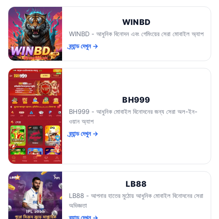
WINBD
WINBD - আধুনিক বিনোদন এবং গেমিংয়ের সেরা মোবাইল অ্যাপ
ব্র্যান্ড দেখুন →
BH999
BH999 - আধুনিক মোবাইল বিনোদনের জন্য সেরা অল-ইন-
ওয়ান অ্যাপ
ব্র্যান্ড দেখুন →
LB88
LB88 - আপনার হাতের মুঠোয় আধুনিক মোবাইল বিনোদনের সেরা
অভিজ্ঞতা
ব্র্যান্ড দেখুন →